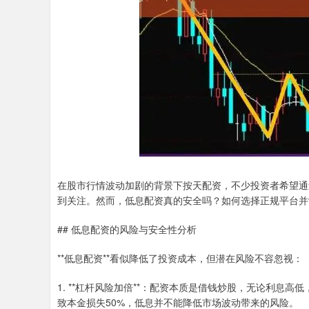
在股市行情波动加剧的背景下按天配资，不少投资者希望通
到关注。然而，低息配资真的安全吗？如何选择正规平台并
## 低息配资的风险与安全性分析
**低息配资**看似降低了投资成本，但潜在风险不容忽视：
1. **杠杆风险加倍**：配资本质是借钱炒股，无论利息
致本金损失50%，低息并不能降低市场波动带来的风险。