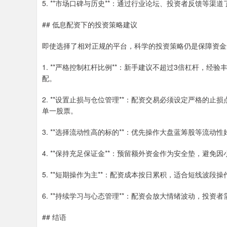
5. **市场口碑与历史**：通过行业论坛、投资者反馈等
## 低息配资下的投资策略建议
即使选择了相对正规的平台，科学的投资策略仍是保障资金
1. **严格控制杠杆比例**：新手建议不超过3倍杠杆，
配。
2. **设置止损与仓位管理**：配资交易必须设定严格的
单一股票。
3. **选择流动性高的标的**：优先操作大盘蓝筹股等流
4. **保持充足保证金**：预留额外资金作为安全垫，避免
5. **短期操作为主**：配资成本按日累积，适合短线波段
6. **持续学习与心态管理**：配资会放大情绪波动，投
## 结语