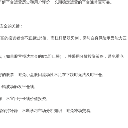
渠道了解平台运营历史和用户评价，长期稳定运营的平台通常更可靠。
安全的关键：
经验丰富的投资者也不宜超过5倍。高杠杆是双刃剑，需与自身风险承受能力匹
止损点（如单股亏损达本金的8%即止损），并采用分散投资策略，避免重仓
动性好的股票，避免小盘股因流动性不足在下跌时无法及时平仓。
因小幅波动触发平仓线。
操作，不宜用于长线价值投资。
资者需保持冷静，不断学习市场分析知识，避免冲动交易。