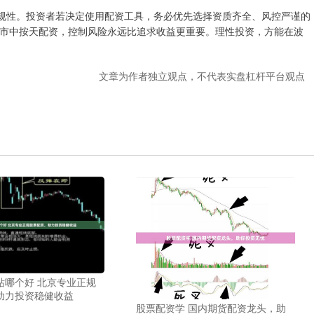
合规性。投资者若决定使用配资工具，务必优先选择资质齐全、风控严谨的
市中按天配资，控制风险永远比追求收益更重要。理性投资，方能在波
文章为作者独立观点，不代表实盘杠杆平台观点
站哪个好 北京专业正规
助力投资稳健收益
股票配资学 国内期货配资龙头，助