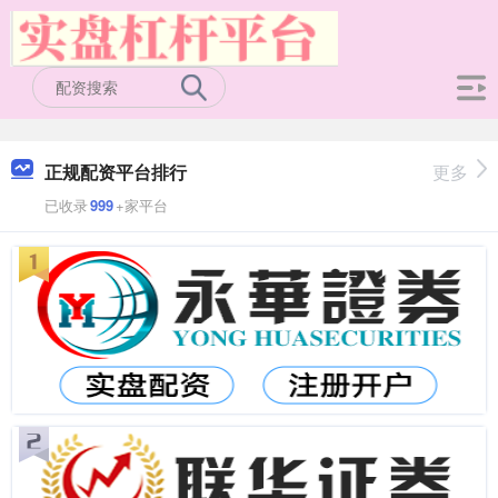
正规配资平台排行
更多
已收录
999
+家平台