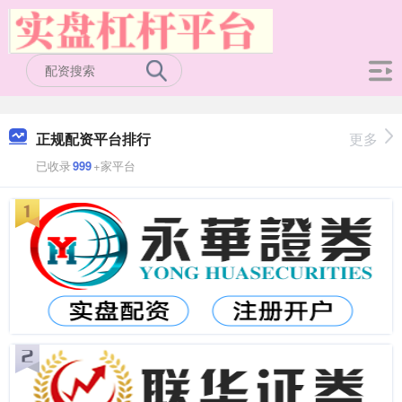
正规配资平台排行
更多
已收录
999
+家平台