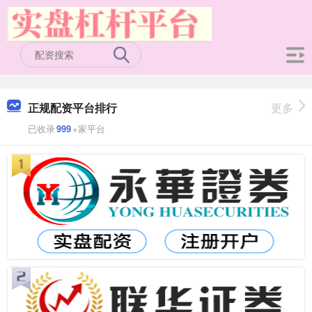
正规配资平台排行
更多
已收录
999
+家平台