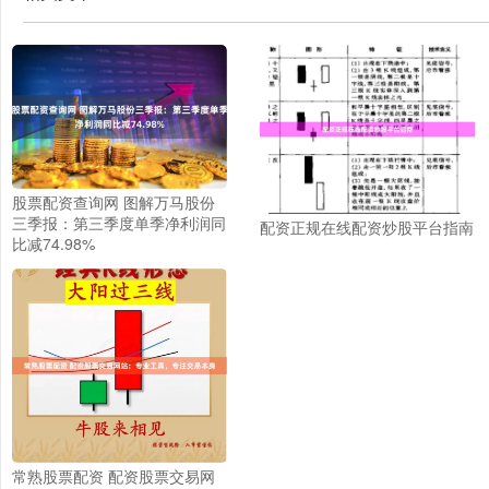
股票配资查询网 图解万马股份
三季报：第三季度单季净利润同
配资正规在线配资炒股平台指南
比减74.98%
常熟股票配资 配资股票交易网