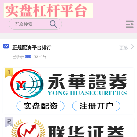
正规配资平台排行
更多
已收录
999
+家平台