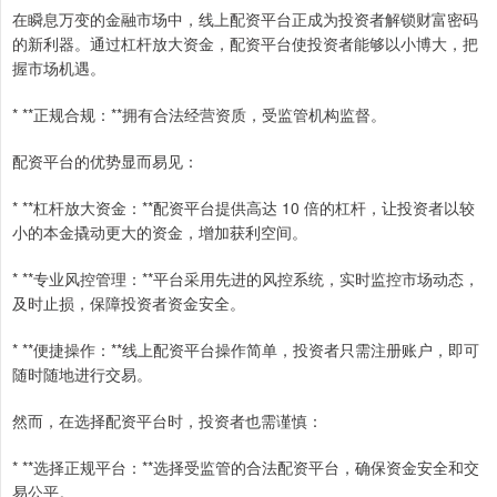
在瞬息万变的金融市场中，线上配资平台正成为投资者解锁财富密码
的新利器。通过杠杆放大资金，配资平台使投资者能够以小博大，把
握市场机遇。
* **正规合规：**拥有合法经营资质，受监管机构监督。
配资平台的优势显而易见：
* **杠杆放大资金：**配资平台提供高达 10 倍的杠杆，让投资者以较
小的本金撬动更大的资金，增加获利空间。
* **专业风控管理：**平台采用先进的风控系统，实时监控市场动态，
及时止损，保障投资者资金安全。
* **便捷操作：**线上配资平台操作简单，投资者只需注册账户，即可
随时随地进行交易。
然而，在选择配资平台时，投资者也需谨慎：
* **选择正规平台：**选择受监管的合法配资平台，确保资金安全和交
易公平。