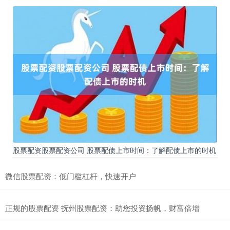
股票配资股票配资公司 股票配债上市时间：了解配债上市的时机
微信股票配资：低门槛杠杆，快速开户
正规的股票配资 抚州股票配资：助您投资扬帆，财富倍增