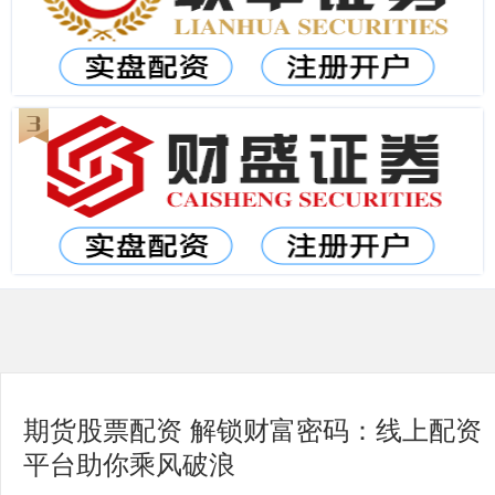
期货股票配资 解锁财富密码：线上配资
平台助你乘风破浪