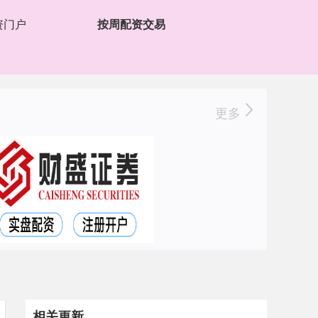
资门户
按周配资交易
更多
相关更新