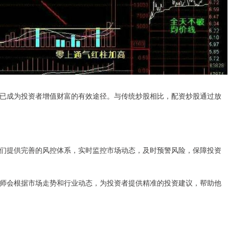
已成为投资者增值财富的有效途径。与传统炒股相比，配资炒股通过放
们提供完善的风控体系，实时监控市场动态，及时预警风险，保障投资
师会根据市场走势和行业动态，为投资者提供精准的投资建议，帮助他