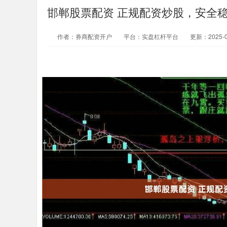
邯郸股票配资 正规配资炒股，安全
作者：券商配资开户
平台：实盘杠杆平台
更新：2025-04