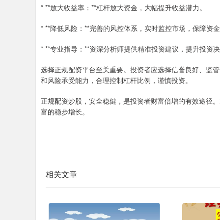
* **放大收益率：**杠杆放大资金，大幅提升收益潜力。
* **降低风险：**完善的风控体系，实时监控市场，保障资
* **专业指导：**资深分析师提供精准投资建议，提升投资
选择正规配资平台至关重要。投资者应选择信誉良好、监管
和风险承受能力，合理控制杠杆比例，谨慎投资。
正规配资炒股，安全稳健，是投资者财富倍增的有效途径。
富的稳步增长。
相关文章