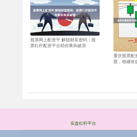
股票网上配资平 解锁财富密码：股
票杠杆配资平台助你乘风破浪
重庆股票配
股，稳健收
实盘杠杆平台