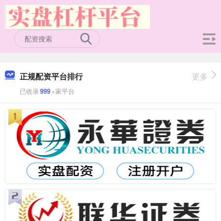
正规配资平台排行
更多
已收录
999
+家平台