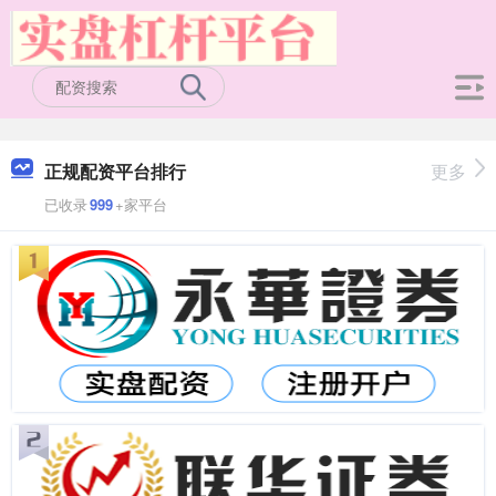
正规配资平台排行
更多
已收录
999
+家平台